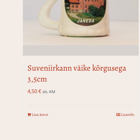
Suveniirkann väike kõrgusega
3,5cm
4,50
€
sis. KM
Lisa korvi
Lisainfo