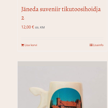
Jäneda suveniir tikutoosihoidja
2
12,00
€
sis. KM
Lisa korvi
Lisainfo