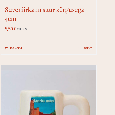
Suveniirkann suur kõrgusega
4cm
5,50
€
sis. KM
Lisa korvi
Lisainfo