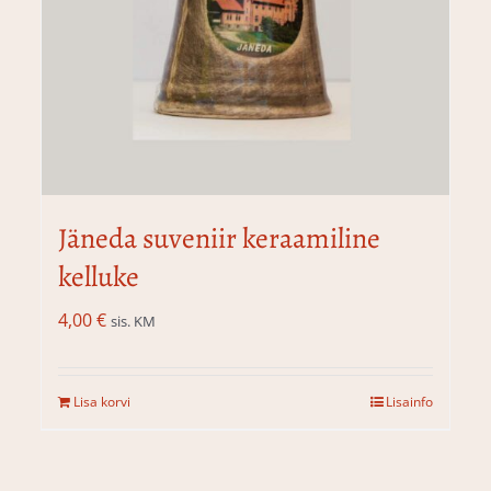
Jäneda suveniir keraamiline
kelluke
4,00
€
sis. KM
Lisa korvi
Lisainfo