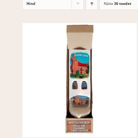
Hind
Näita
36 toodet