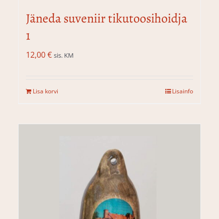
Jäneda suveniir tikutoosihoidja
1
12,00
€
sis. KM
Lisa korvi
Lisainfo