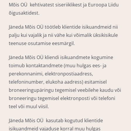
Mõis OÜ kehtivatest siseriiklikest ja Euroopa Liidu
õigusaktidest.
Jäneda Mõis OÜ töötleb klientide isikuandmeid nii
palju kui vajalik ja nii vähe kui võimalik üksikisikule
teenuse osutamise eesmärgil.
Jäneda Mõis OÜ kliendi isikuandmete kogumine
toimub kontaktandmete (muu hulgas ees- ja
perekonnanimi, elektronpostiaadress,
telefoninumber, elukoha aadress) esitamisel
broneeringupäringu tegemisel veebilehe kaudu või
broneeringu tegemisel elektronposti või telefoni
teel või muul viisil.
Jäneda Mõis OÜ kasutab kogutud klientide
isikuandmeid vajaduse korral muu hulgas