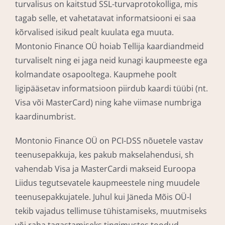
turvalisus on kaitstud SSL-turvaprotokolliga, mis
tagab selle, et vahetatavat informatsiooni ei saa
kõrvalised isikud pealt kuulata ega muuta.
Montonio Finance OÜ hoiab Tellija kaardiandmeid
turvaliselt ning ei jaga neid kunagi kaupmeeste ega
kolmandate osapooltega. Kaupmehe poolt
ligipääsetav informatsioon piirdub kaardi tüübi (nt.
Visa või MasterCard) ning kahe viimase numbriga
kaardinumbrist.
Montonio Finance OÜ on PCI-DSS nõuetele vastav
teenusepakkuja, kes pakub makselahendusi, sh
vahendab Visa ja MasterCardi makseid Euroopa
Liidus tegutsevatele kaupmeestele ning muudele
teenusepakkujatele. Juhul kui Jäneda Mõis OÜ-l
tekib vajadus tellimuse tühistamiseks, muutmiseks
või raha tagastamiseks tingimustes toodud