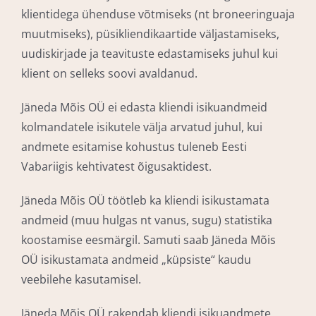
klientidega ühenduse võtmiseks (nt broneeringuaja
muutmiseks), püsikliendikaartide väljastamiseks,
uudiskirjade ja teavituste edastamiseks juhul kui
klient on selleks soovi avaldanud.
Jäneda Mõis OÜ ei edasta kliendi isikuandmeid
kolmandatele isikutele välja arvatud juhul, kui
andmete esitamise kohustus tuleneb Eesti
Vabariigis kehtivatest õigusaktidest.
Jäneda Mõis OÜ töötleb ka kliendi isikustamata
andmeid (muu hulgas nt vanus, sugu) statistika
koostamise eesmärgil. Samuti saab Jäneda Mõis
OÜ isikustamata andmeid „küpsiste“ kaudu
veebilehe kasutamisel.
Jäneda Mõis OÜ rakendab kliendi isikuandmete