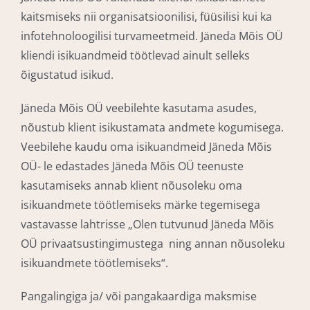
kaitsmiseks nii organisatsioonilisi, füüsilisi kui ka
infotehnoloogilisi turvameetmeid. Jäneda Mõis OÜ
kliendi isikuandmeid töötlevad ainult selleks
õigustatud isikud.
Jäneda Mõis OÜ veebilehte kasutama asudes,
nõustub klient isikustamata andmete kogumisega.
Veebilehe kaudu oma isikuandmeid Jäneda Mõis
OÜ- le edastades Jäneda Mõis OÜ teenuste
kasutamiseks annab klient nõusoleku oma
isikuandmete töötlemiseks märke tegemisega
vastavasse lahtrisse „Olen tutvunud Jäneda Mõis
OÜ privaatsustingimustega ning annan nõusoleku
isikuandmete töötlemiseks“.
Pangalingiga ja/ või pangakaardiga maksmise