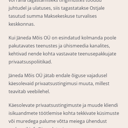
juhtudel ja ulatuses, siis tagastatakse Ostjale
tasutud summa Maksekeskuse turvalises
keskkonnas.
Kui Jäneda Mõis OÜ on esindatud kolmanda poole
pakutavates teenustes ja ühismeedia kanalites,
kehtivad nende kohta vastavate teenusepakkujate
privaatsuspoliitikad.
Jäneda Mõis OÜ jätab endale õiguse vajadusel
käesolevaid privaatsustingimusi muuta, millest
teavitab veebilehel.
Käesolevate privaatsustingimuste ja muude kliendi
isikuandmete töötlemise kohta tekkivate küsimuste
või muredega palume võtta meiega ühendust