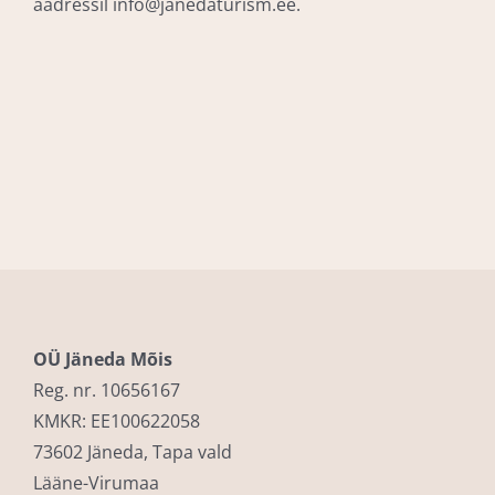
aadressil info@janedaturism.ee.
OÜ Jäneda Mõis
Reg. nr. 10656167
KMKR: EE100622058
73602 Jäneda, Tapa vald
Lääne-Virumaa