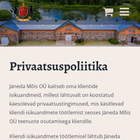
Skip
to
content
Privaatsuspoliitika
Jäneda Mõis OÜ kaitseb oma klientide
isikuandmeid, millest lähtuvalt on koostatud
käesolevad privaatsustingimused, mis käsitlevad
kliendi isikuandmete töötlemist seoses Jäneda Mõis
OÜ teenuste osutamisega kliendile.
Kliendi isikuandmete töötlemisel lähtub Jäneda