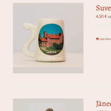
Suve
4,50
€
si
Lisa korv
Jäne