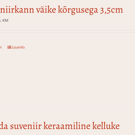
niirkann väike kõrgusega 3,5cm
s. KM
i
Lisainfo
da suveniir keraamiline kelluke