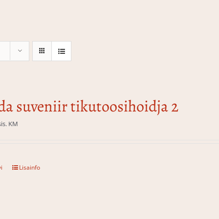
da suveniir tikutoosihoidja 2
sis. KM
i
Lisainfo