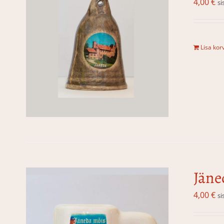
4,00
€
si
Lisa korv
Jäne
4,00
€
si