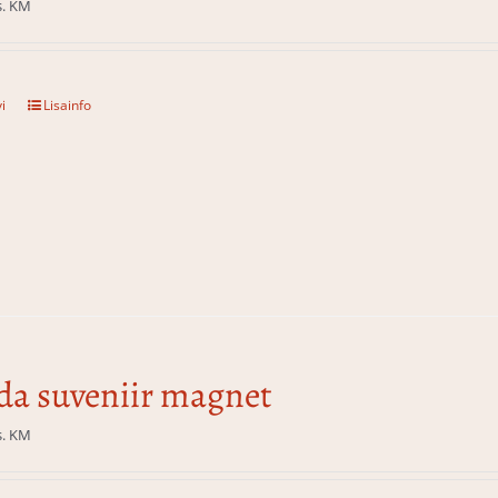
s. KM
i
Lisainfo
da suveniir magnet
s. KM