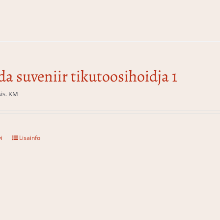
da suveniir tikutoosihoidja 1
sis. KM
i
Lisainfo