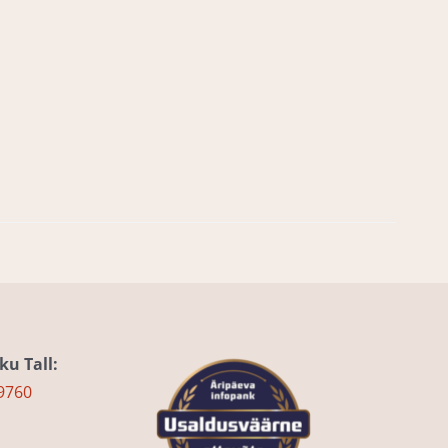
u Tall:
9760