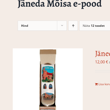
Jäneda Mõisa e-pood
Hind
Näita
12 toodet
Jäne
12,00
€
Lisa korv