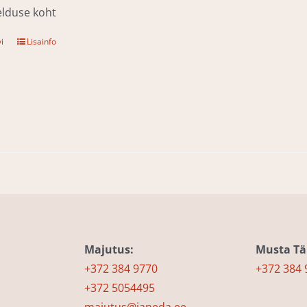
jelduse koht
i
Lisainfo
Majutus:
Musta Täk
+372 384 9770
+372 384 
+372 5054495
majutus@janeda.ee