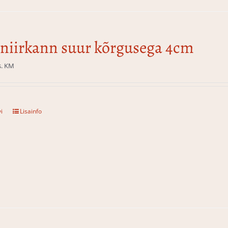
niirkann suur kõrgusega 4cm
s. KM
i
Lisainfo