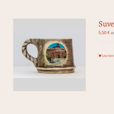
Suve
5,50
€
si
Lisa korv