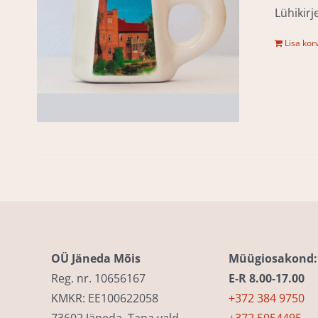
Lühikir
Lisa korv
OÜ Jäneda Mõis
Müügiosakond:
Reg. nr. 10656167
E-R 8.00-17.00
KMKR: EE100622058
+372 384 9750
73602 Jäneda, Tapa vald
+372 5054495