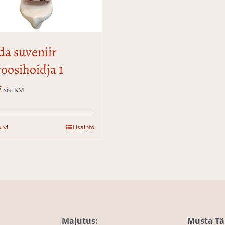
da suveniir
toosihoidja 1
€
sis. KM
orvi
Lisainfo
Majutus:
Musta Täk