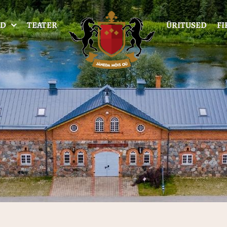
AD
TEATER
ÜRITUSED
FI