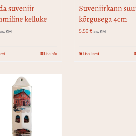
da suveniir
Suveniirkann suu
amiline kelluke
kõrgusega 4cm
5,50
€
sis. KM
sis. KM
orvi
Lisainfo
Lisa korvi