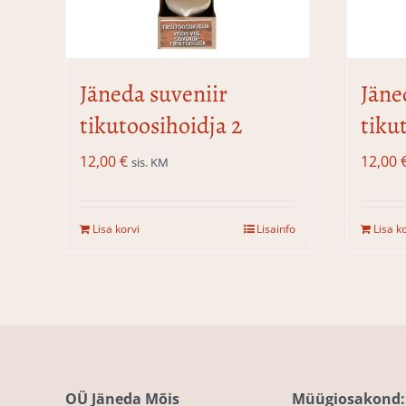
Jäneda suveniir
Jäne
tikutoosihoidja 2
tiku
12,00
€
12,00
sis. KM
Lisa korvi
Lisainfo
Lisa k
OÜ Jäneda Mõis
Müügiosakond: