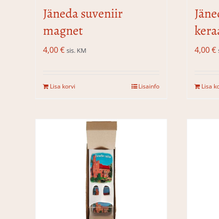
Jäneda suveniir
Jäne
magnet
kera
4,00
€
4,00
€
sis. KM
Lisa korvi
Lisainfo
Lisa k