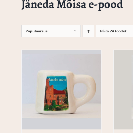
Jäneda Mõisa e-pood
Populaarsus
Näita
24 toodet