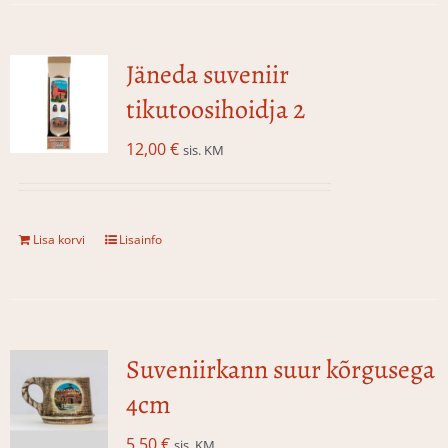
Jäneda suveniir
tikutoosihoidja 2
12,00
€
sis. KM
Lisa korvi
Lisainfo
Suveniirkann suur kõrgusega
4cm
5,50
€
sis. KM