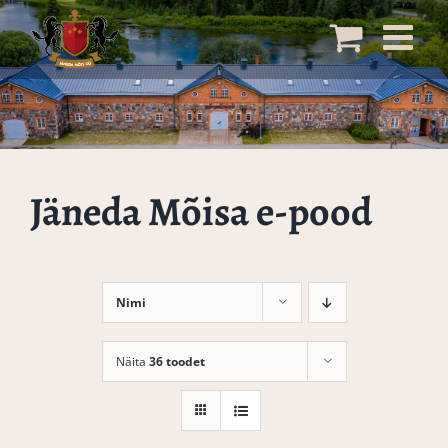
Skip
to
content
Jäneda Mõisa e-pood
Nimi
Näita
36 toodet