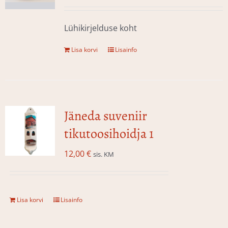
Lühikirjelduse koht
Lisa korvi
Lisainfo
Jäneda suveniir
tikutoosihoidja 1
12,00
€
sis. KM
Lisa korvi
Lisainfo