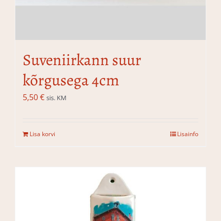
Suveniirkann suur
kõrgusega 4cm
5,50
€
sis. KM
Lisa korvi
Lisainfo