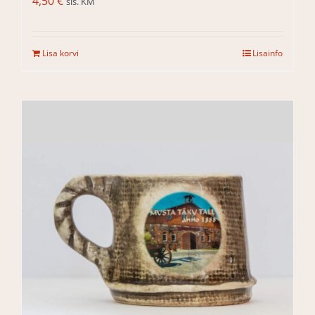
4,50
€
sis. KM
Lisa korvi
Lisainfo