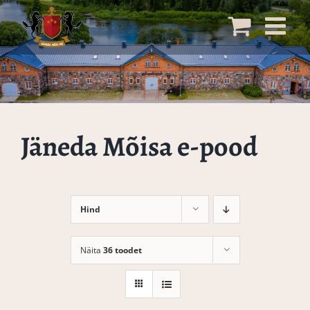
Skip
to
content
Jäneda Mõisa e-pood
Hind
Näita
36 toodet