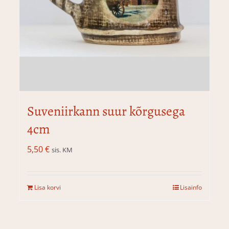
Suveniirkann suur kõrgusega
4cm
5,50
€
sis. KM
Lisa korvi
Lisainfo