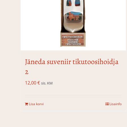
Jäneda suveniir tikutoosihoidja
2
12,00
€
sis. KM
Lisa korvi
Lisainfo