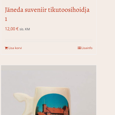
Jäneda suveniir tikutoosihoidja
1
12,00
€
sis. KM
Lisa korvi
Lisainfo