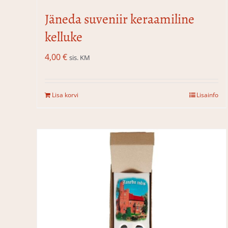
Jäneda suveniir keraamiline
kelluke
4,00
€
sis. KM
Lisa korvi
Lisainfo