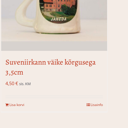
Suveniirkann väike kõrgusega
3,5cm
4,50
€
sis. KM
Lisa korvi
Lisainfo