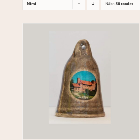
Nimi
Näita
36 toodet