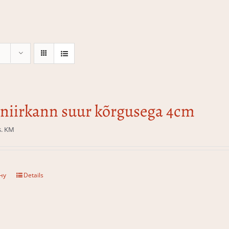
niirkann suur kõrgusega 4cm
s. KM
ну
Details