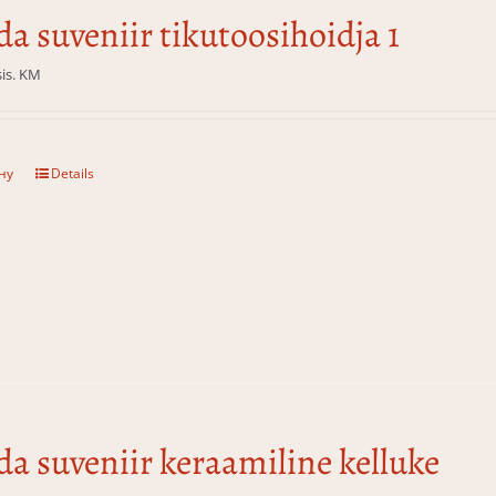
da suveniir tikutoosihoidja 1
sis. KM
ну
Details
da suveniir keraamiline kelluke