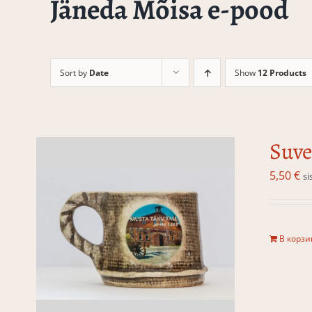
Jäneda Mõisa e-pood
Sort by
Date
Show
12 Products
Suve
5,50
€
si
В корзи