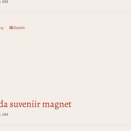
s. KM
ну
Details
da suveniir magnet
s. KM