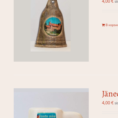
4,00
€
si
В корзи
Jäne
4,00
€
si