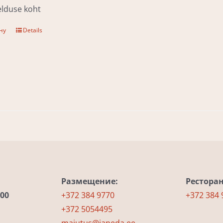
jelduse koht
ну
Details
Размещение:
Ресторан
.00
+372 384 9770
+372 384 
+372 5054495
majutus@janeda.ee