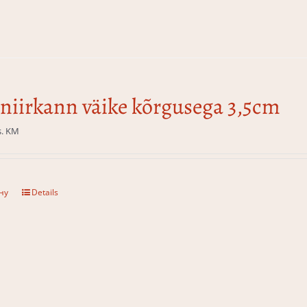
niirkann väike kõrgusega 3,5cm
s. KM
ну
Details