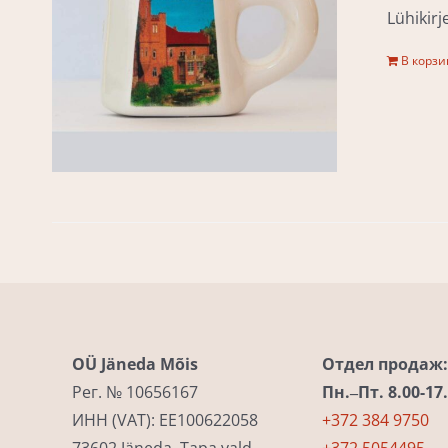
Lühikir
В корзи
OÜ Jäneda Mõis
Отдел продаж:
Рег. № 10656167
Пн.‒Пт. 8.00-17
ИНН (VAT): EE100622058
+372 384 9750
73602 Jäneda, Tapa vald
+372 5054495