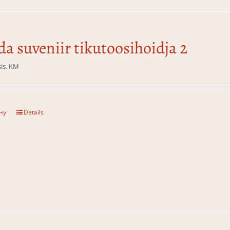
da suveniir tikutoosihoidja 2
sis. KM
ну
Details