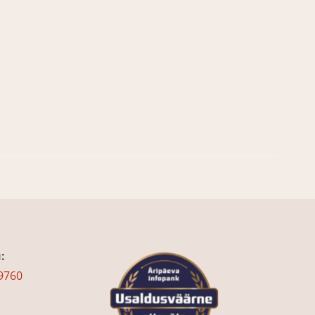
:
9760