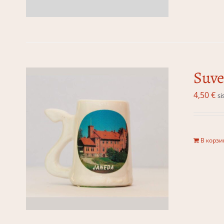
Suve
4,50
€
si
В корзи